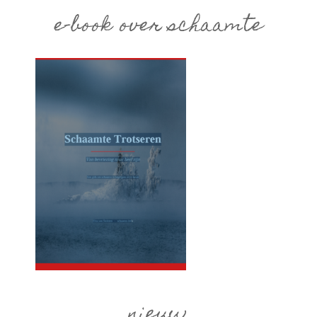
e-book over schaamte
nieuw