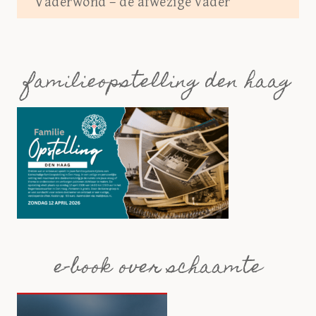
Vaderwond – de afwezige vader
familieopstelling den haag
e-book over schaamte