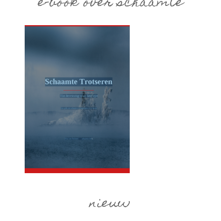
e-book over schaamte
nieuw