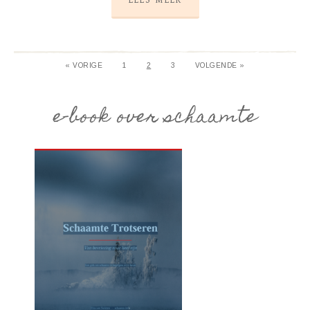
« VORIGE
1
2
3
VOLGENDE »
e-book over schaamte