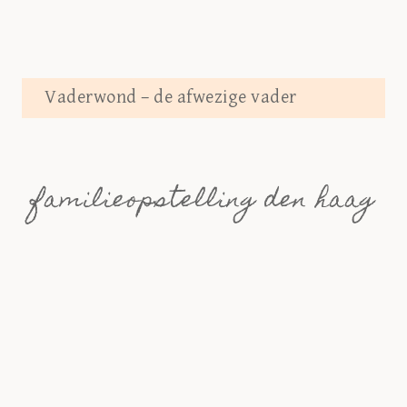
Vaderwond – de afwezige vader
familieopstelling den haag