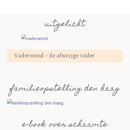
uitgelicht
Vaderwond – de afwezige vader
familieopstelling den haag
e-book over schaamte