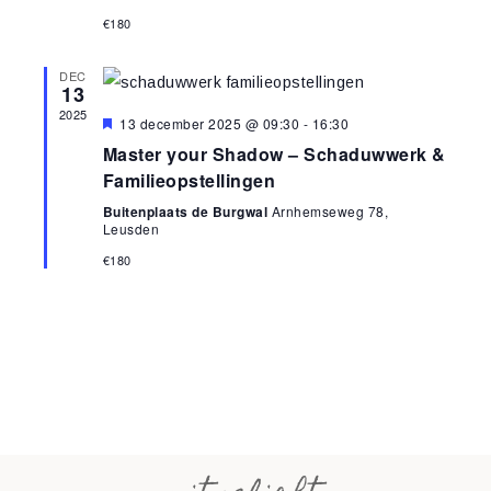
€180
DEC
13
2025
Uitgelicht
13 december 2025 @ 09:30
-
16:30
Master your Shadow – Schaduwwerk &
Familieopstellingen
Buitenplaats de Burgwal
Arnhemseweg 78,
Leusden
€180