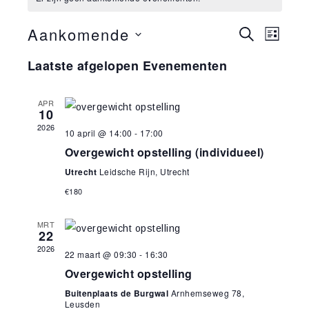
Aankomende
Evenemen
Evene
ZOEKEN
LIJST
weerg
Zoeken
Selecteer
Laatste afgelopen Evenementen
naviga
en
een
weergeve
datum.
APR
navigatie
10
2026
10 april @ 14:00
-
17:00
Overgewicht opstelling (individueel)
Utrecht
Leidsche Rijn, Utrecht
€180
MRT
22
2026
22 maart @ 09:30
-
16:30
Overgewicht opstelling
Buitenplaats de Burgwal
Arnhemseweg 78,
Leusden