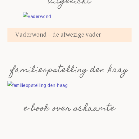
uitgelicht
Vaderwond – de afwezige vader
familieopstelling den haag
e-book over schaamte