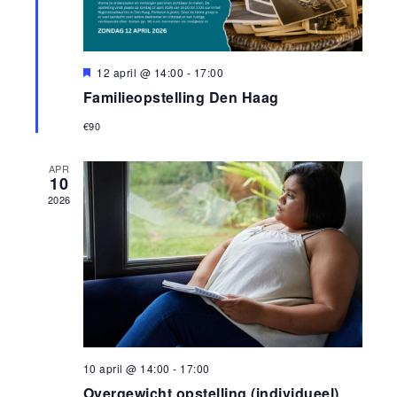
Uitgelicht
12 april @ 14:00
-
17:00
Familieopstelling Den Haag
€90
APR
10
2026
10 april @ 14:00
-
17:00
Overgewicht opstelling (individueel)