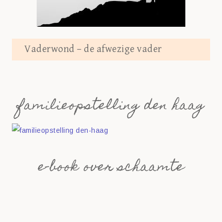
Vaderwond – de afwezige vader
familieopstelling den haag
e-book over schaamte