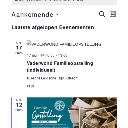
Aankomende
Evenemen
Evene
ZOEKEN
LIJST
weerg
Zoeken
Selecteer
Laatste afgelopen Evenementen
naviga
en
een
weergeve
datum.
APR
navigatie
17
2026
17 april @ 10:00
-
13:00
Vaderwond Familieopstelling
(individueel)
Utrecht
Leidsche Rijn, Utrecht
€180
APR
12
2026