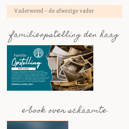
Vaderwond – de afwezige vader
familieopstelling den haag
e-book over schaamte