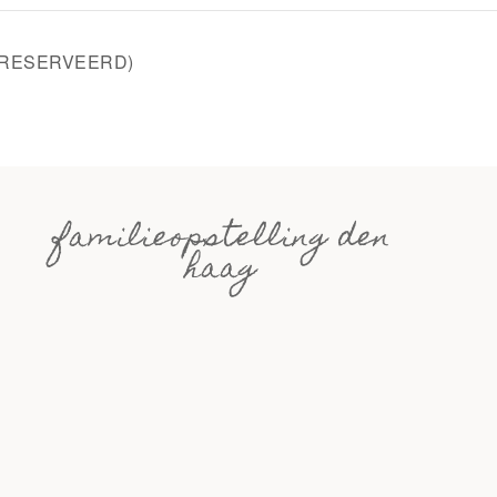
(GERESERVEERD)
familieopstelling den
haag