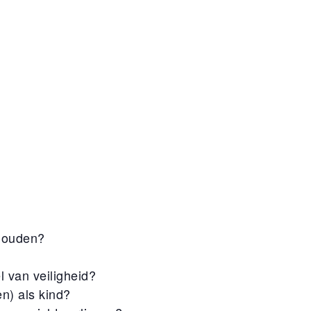
 houden?
l van veiligheid?
n) als kind?