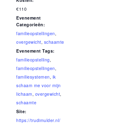
Kosten:
€110
Evenement
Categorieën:
familieopstellingen
,
overgewicht
,
schaamte
Evenement Tags:
familieopstelling
,
familieopstellingen
,
familiesystemen
,
ik
schaam me voor mijn
lichaam
,
overgewicht
,
schaamte
Site:
https://trudimulder.nl/