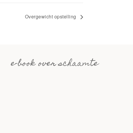
Overgewicht opstelling
e-book over schaamte