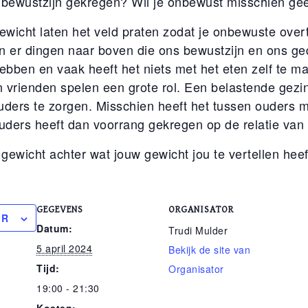
w bewustzijn gekregen? Wil je onbewust misschien ge
gewicht laten het veld praten zodat je onbewuste ove
en er dingen naar boven die ons bewustzijn en ons g
bben en vaak heeft het niets met het eten zelf te m
 vrienden spelen een grote rol. Een belastende gezin
ders te zorgen. Misschien heeft het tussen ouders m
uders heeft dan voorrang gekregen op de relatie van 
 gewicht achter wat jouw gewicht jou te vertellen heef
GEGEVENS
ORGANISATOR
ER
Datum:
Trudi Mulder
5 april 2024
Bekijk de site van
Tijd:
Organisator
19:00 - 21:30